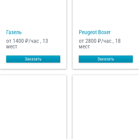
С
Политикой конфиденциальности
ознакомлен(а), даю согласие на
обработку моих Персональных данных
Газель
Peugeot Boxer
Отправить заказ
от 1400
₽/час , 13
от 2800
₽/час , 18
мест
мест
Заказать
Заказать