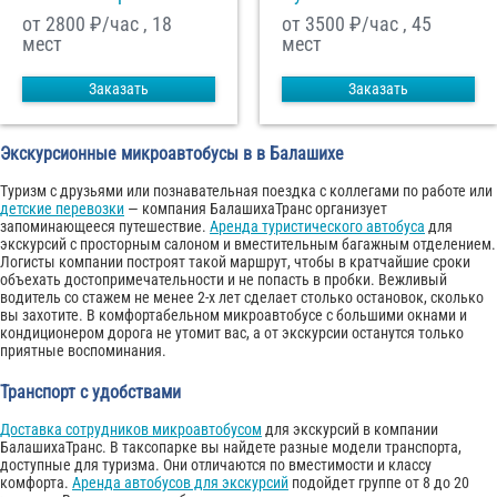
от 2800
₽/час , 18
от 3500
₽/час , 45
мест
мест
Заказать
Заказать
Экскурсионные микроавтобусы в в Балашихе
Туризм с друзьями или познавательная поездка с коллегами по работе или
детские перевозки
— компания БалашихаТранс организует
запоминающееся путешествие.
Аренда туристического автобуса
для
экскурсий с просторным салоном и вместительным багажным отделением.
Логисты компании построят такой маршрут, чтобы в кратчайшие сроки
объехать достопримечательности и не попасть в пробки. Вежливый
водитель со стажем не менее 2-х лет сделает столько остановок, сколько
вы захотите. В комфортабельном микроавтобусе с большими окнами и
кондиционером дорога не утомит вас, а от экскурсии останутся только
приятные воспоминания.
Транспорт с удобствами
Доставка сотрудников микроавтобусом
для экскурсий в компании
БалашихаТранс. В таксопарке вы найдете разные модели транспорта,
доступные для туризма. Они отличаются по вместимости и классу
комфорта.
Аренда автобусов для экскурсий
подойдет группе от 8 до 20