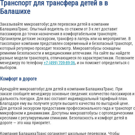
Транспорт для трансфера детей в в
Балашихе
Заказывайте микроавтобус для перевозки детей в компании
БалашихаТранс. Опытный водитель со стажем от 3-х лет доставит
пассажиров до точки назначения в комфортабельном транспорте.
Организуем детские экскурсии, трансфер в лагерь или на мероприятие. В
таксопарке компании представлен современный и безопасный транспорт,
который регулярно проходит техосмотр. Микроавтобусы оснащены
ремнями безопасности и медицинскими аптечками. На сайте вы найдете
разные модели транспорта, отличающиеся по характеристикам. Позвоните
менеджеру по телефону
+7 (499) 709-89-36
, и он поможет определиться с
выбором.
Комфорт в дороге
Арендуйте микроавтобус для детей в компании БалашихаТранс. При
заказе сообщите менеджеру основные сведения: количество пассажиров и
дальность поездки. Для вас составят индивидуальный тарифный план.
Благодаря ему вы получите услуги высшего качества по выгодной цене.
Для детской экскурсии предоставим профессионального гида и транспорт с
микрофоном и динамиками. Доступны микроавтобусы с ортопедическими
креслами с регулируемыми спинками. Безопасность и комфорт детей в
дороге — это наш приоритет.
Компания БалашихаТранс организует школьные перевозки. Чтобы