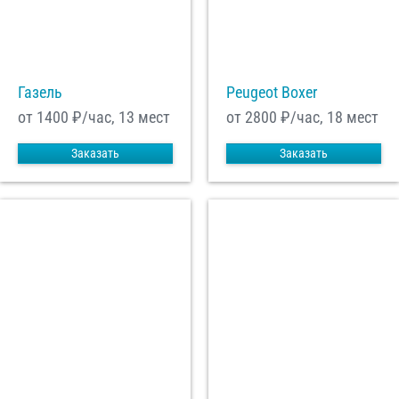
С
Политикой конфиденциальности
ознакомлен(а), даю согласие на
обработку моих Персональных данных
Газель
Peugeot Boxer
Отправить заказ
от 1400
₽/час, 13 мест
от 2800
₽/час, 18 мест
Заказать
Заказать