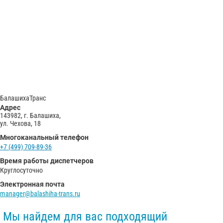
С
Политикой конфиденциальности
ознакомлен(а), даю согласие на
обработку моих Персональных данных
Отправить заказ
БалашихаТранс
Адрес
143982, г. Балашиха,
ул. Чехова, 18
Многоканальный телефон
+7 (499) 709-89-36
Время работы диспетчеров
Круглосуточно
Электронная почта
manager@balashiha-trans.ru
Мы найдем для вас подходящий