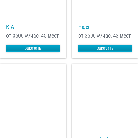
С
Политикой конфиденциальности
ознакомлен(а), даю согласие на
обработку моих Персональных данных
KIA
Higer
Отправить заказ
от 3500
₽/час, 45 мест
от 3500
₽/час, 43 мест
Заказать
Заказать